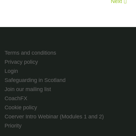
Next
Terms and conditions
Privacy policy
Login
Safeguarding in Scotland
Join our mailing list
CoachFX
Cookie policy
Coerver Intro Webinar (Modules 1 and 2)
Priority