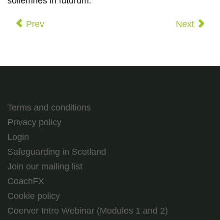
sollemnes in futurum.
Prev
Next
Terms and conditions
Privacy policy
Login
Safeguarding in Scotland
Join our mailing list
CoachFX
Cookie policy
Coerver Intro Webinar (Modules 1 and 2)