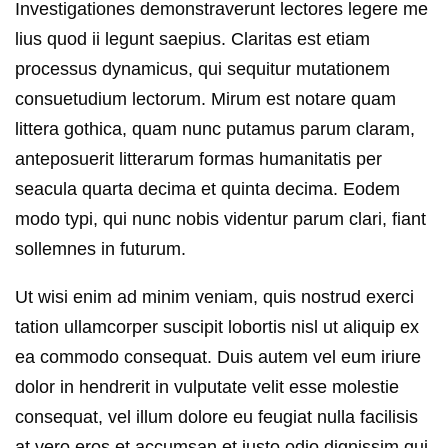
Investigationes demonstraverunt lectores legere me
lius quod ii legunt saepius. Claritas est etiam
processus dynamicus, qui sequitur mutationem
consuetudium lectorum. Mirum est notare quam
littera gothica, quam nunc putamus parum claram,
anteposuerit litterarum formas humanitatis per
seacula quarta decima et quinta decima. Eodem
modo typi, qui nunc nobis videntur parum clari, fiant
sollemnes in futurum.
Ut wisi enim ad minim veniam, quis nostrud exerci
tation ullamcorper suscipit lobortis nisl ut aliquip ex
ea commodo consequat. Duis autem vel eum iriure
dolor in hendrerit in vulputate velit esse molestie
consequat, vel illum dolore eu feugiat nulla facilisis
at vero eros et accumsan et iusto odio dignissim qui